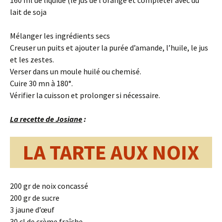
160 ml de liquide (le jus de l’orange et compléter avec du
lait de soja
Mélanger les ingrédients secs
Creuser un puits et ajouter la purée d’amande, l’huile, le jus
et les zestes.
Verser dans un moule huilé ou chemisé.
Cuire 30 mn à 180°.
Vérifier la cuisson et prolonger si nécessaire.
La recette de Josiane
:
LA TARTE AUX NOIX
200 gr de noix concassé
200 gr de sucre
3 jaune d’œuf
30 cl de crème fraîche