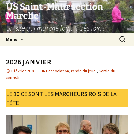
US Saint-Maur section
Marche
Un site qui marche loin… très loin !
Aller
Recherc
Menu
au
contenu
2026 JANVIER
1 février 2026
L'association
,
rando du jeudi
,
Sortie du
samedi
LE 10 CE SONT LES MARCHEURS ROIS DE LA
FÊTE