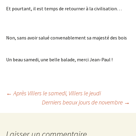
Et pourtant, il est temps de retourner à la civilisation…
Non, sans avoir salué convenablement sa majesté des bois
Un beau samedi, une belle balade, merci Jean-Paul !
Navigation
←
Après Villers le samedi, Villers le jeudi
Derniers beaux jours de novembre
→
des
articles
Laisser un commentaire