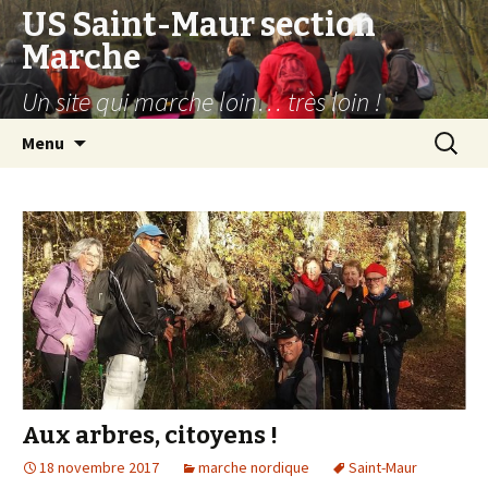
US Saint-Maur section
Marche
Un site qui marche loin… très loin !
Aller
Recherc
Menu
au
contenu
Aux arbres, citoyens !
18 novembre 2017
marche nordique
Saint-Maur