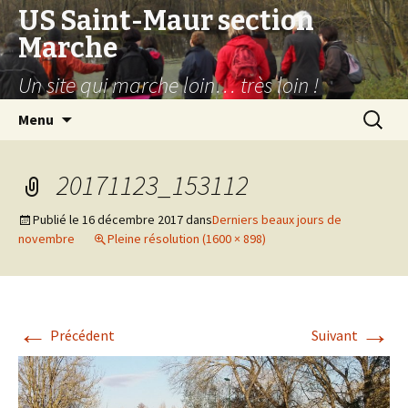
US Saint-Maur section
Marche
Un site qui marche loin… très loin !
Aller
Recherc
Menu
au
contenu
20171123_153112
Publié le
16 décembre 2017
dans
Derniers beaux jours de
novembre
Pleine résolution (1600 × 898)
←
→
Précédent
Suivant