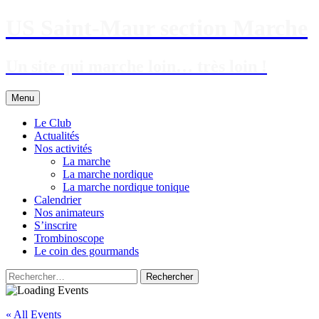
US Saint-Maur section Marche
Un site qui marche loin… très loin !
Aller
Menu
au
contenu
Le Club
Actualités
Nos activités
La marche
La marche nordique
La marche nordique tonique
Calendrier
Nos animateurs
S’inscrire
Trombinoscope
Le coin des gourmands
Rechercher :
« All Events