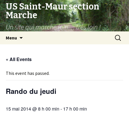
US Saint-Maur section
Marche
Un site qui marche loin… très loin !
Aller
Recherc
Menu
au
contenu
« All Events
This event has passed.
Rando du jeudi
15 mai 2014 @ 8 h 00 min
-
17 h 00 min