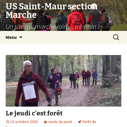
US Saint-Maur section
Marche
Un site qui marche loin… très loin !
Aller
Recherc
Menu
au
contenu
Le jeudi c’est forêt
15 octobre 2020
rando du jeudi
forêt du