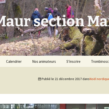
Maur section M
in !
Calendrier
Nos animateurs
S’inscrire
Trombinos
Publié le
21 décembre 2017
dans
Noël nordiqu
ique
ique