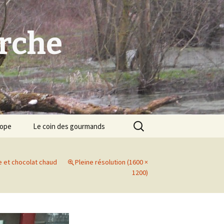
arche
Rechercher :
cope
Le coin des gourmands
e et chocolat chaud
Pleine résolution (1600 ×
1200)