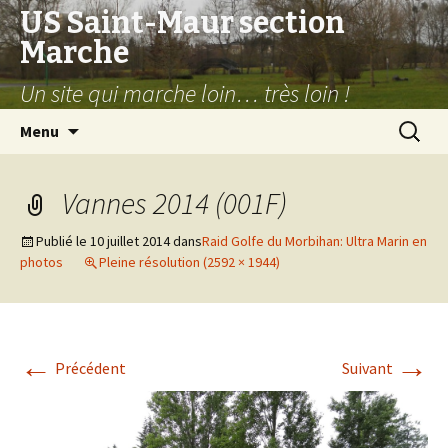
US Saint-Maur section
Marche
Un site qui marche loin… très loin !
Aller
Recherc
Menu
au
contenu
Vannes 2014 (001F)
Publié le
10 juillet 2014
dans
Raid Golfe du Morbihan: Ultra Marin en
photos
Pleine résolution (2592 × 1944)
←
→
Précédent
Suivant