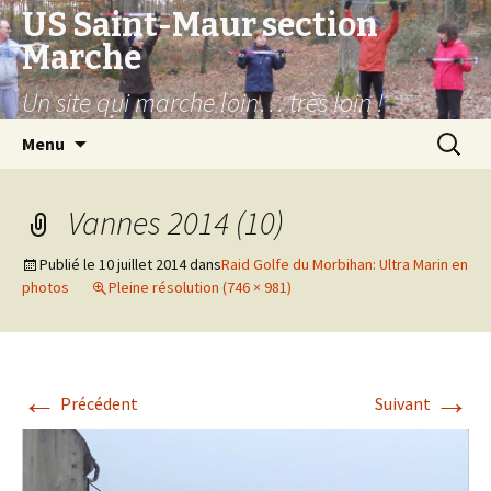
US Saint-Maur section
Marche
Un site qui marche loin… très loin !
Aller
Recherc
Menu
au
contenu
Vannes 2014 (10)
Publié le
10 juillet 2014
dans
Raid Golfe du Morbihan: Ultra Marin en
photos
Pleine résolution (746 × 981)
←
→
Précédent
Suivant