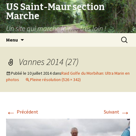
US Saint-Maur section
Marche
Un site qui marche loin… très loin !
Aller
Recherc
Menu
au
contenu
Vannes 2014 (27)
Publié le
10 juillet 2014
dans
Raid Golfe du Morbihan: Ultra Marin en
photos
Pleine résolution (526 × 342)
←
→
Précédent
Suivant