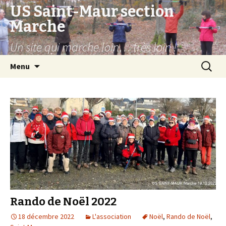
US Saint-Maur section
Marche
Un site qui marche loin… très loin !
Aller
Recherc
Menu
au
contenu
Rando de Noël 2022
18 décembre 2022
L'association
Noël
,
Rando de Noël
,