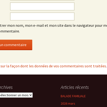
trer mon nom, mon e-mail et mon site dans le navigateur pour 
ommentaire.
s sur la façon dont les données de vos commentaires sont traitées
.
rchives
Articles récents
rchives
BALADE FAMILIALE
2026 mars