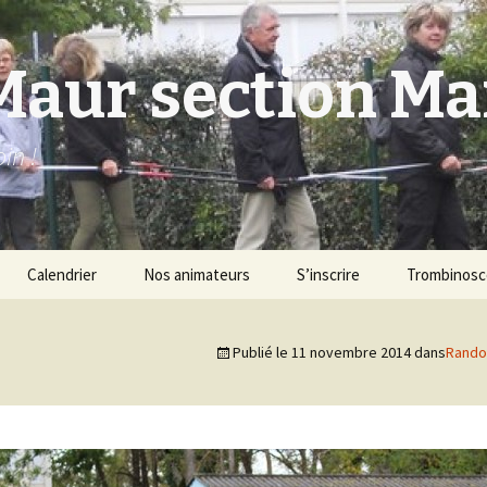
Maur section M
in !
Calendrier
Nos animateurs
S’inscrire
Trombinos
Publié le
11 novembre 2014
dans
Rando
ique
ique