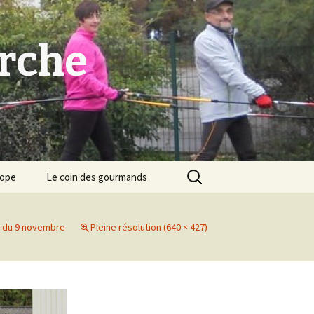
arche
Rechercher :
cope
Le coin des gourmands
 du 9 novembre
Pleine résolution (640 × 427)