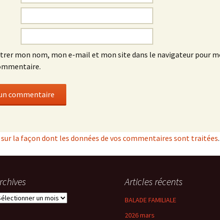
trer mon nom, mon e-mail et mon site dans le navigateur pour 
ommentaire.
s sur la façon dont les données de vos commentaires sont traitées
.
rchives
Articles récents
rchives
BALADE FAMILIALE
2026 mars