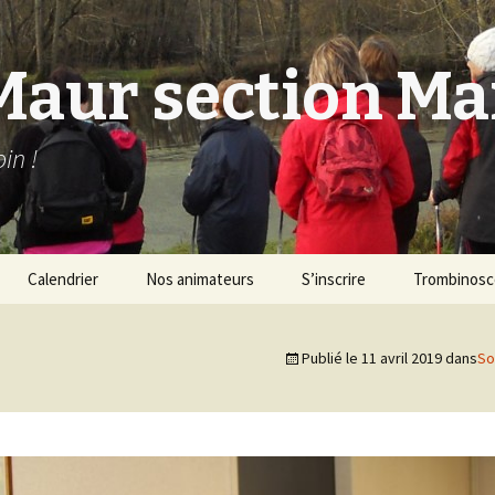
Maur section M
in !
Calendrier
Nos animateurs
S’inscrire
Trombinos
Publié le
11 avril 2019
dans
So
ique
ique