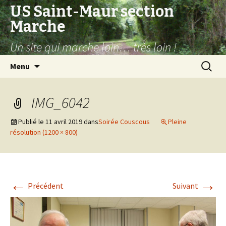
US Saint-Maur section
Marche
Un site qui marche loin… très loin !
Aller
Recherc
Menu
au
contenu
IMG_6042
Publié le
11 avril 2019
dans
Soirée Couscous
Pleine
résolution (1200 × 800)
←
→
Précédent
Suivant