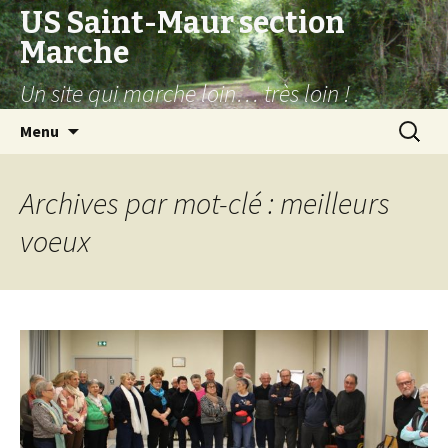
US Saint-Maur section
Marche
Un site qui marche loin… très loin !
Aller
Recherc
Menu
au
contenu
Archives par mot-clé : meilleurs
voeux