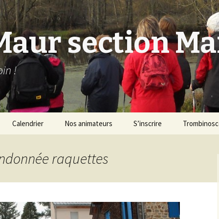
Maur section M
in !
Calendrier
Nos animateurs
S’inscrire
Trombinos
andonnée raquettes
ique
ique