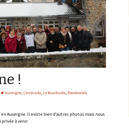
ne !
Auvergne
,
L'estivade
,
La Bourboule
,
Randonnée
 en Auvergne. Il existe bien d’autres photos mais nous
privée à venir.