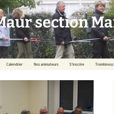
Maur section M
in !
Calendrier
Nos animateurs
S’inscrire
Trombinos
ique
ique