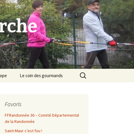
arche
Rechercher :
cope
Le coin des gourmands
Favoris
FFRandonnée 36 – Comité Départemental
de la Randonnée
Saint-Maur c'est fou !