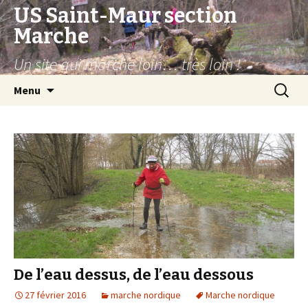
US Saint-Maur section
Marche
Un site qui marche loin… très loin !
Aller
Recherc
Menu
au
contenu
De l’eau dessus, de l’eau dessous
27 février 2016
marche nordique
Marche nordique