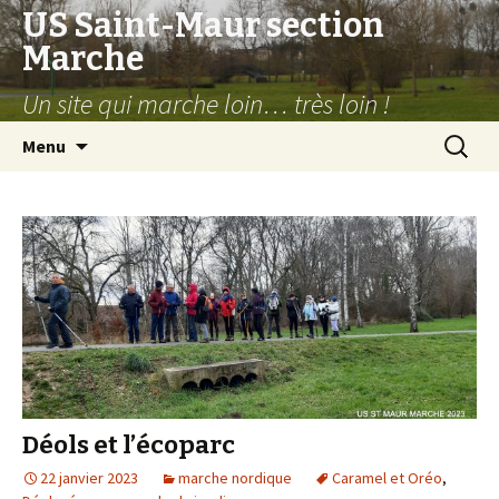
US Saint-Maur section
Marche
Un site qui marche loin… très loin !
Aller
Recherc
Menu
au
contenu
Déols et l’écoparc
22 janvier 2023
marche nordique
Caramel et Oréo
,