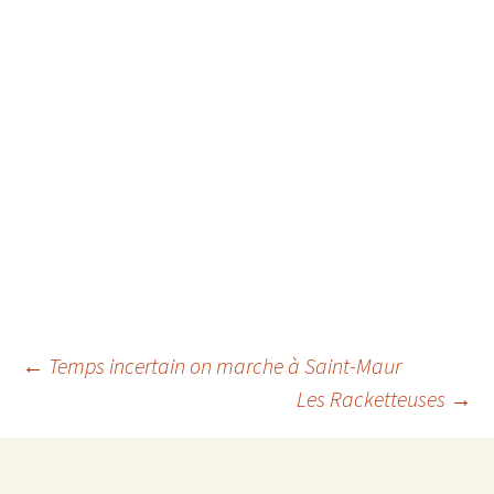
Navigation
←
Temps incertain on marche à Saint-Maur
Les Racketteuses
→
des