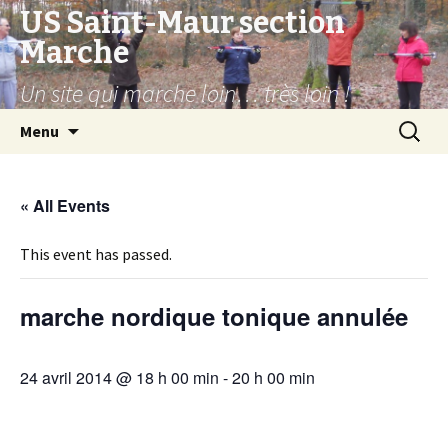
US Saint-Maur section
Marche
Un site qui marche loin… très loin !
Aller
Recherc
Menu
au
contenu
« All Events
This event has passed.
marche nordique tonique annulée
24 avril 2014 @ 18 h 00 min
-
20 h 00 min