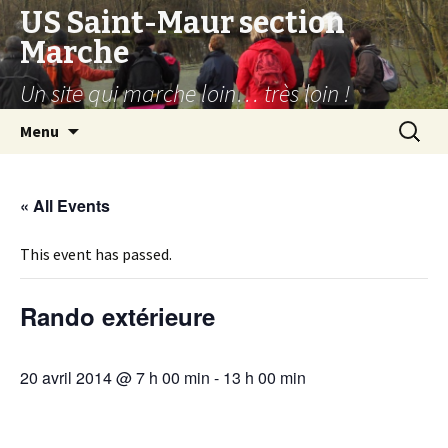
US Saint-Maur section
Marche
Un site qui marche loin… très loin !
Aller
Recherc
Menu
au
contenu
« All Events
This event has passed.
Rando extérieure
20 avril 2014 @ 7 h 00 min
-
13 h 00 min