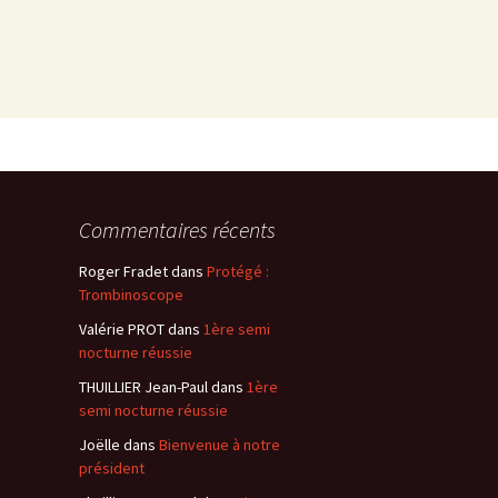
Commentaires récents
Roger Fradet
dans
Protégé :
Trombinoscope
Valérie PROT
dans
1ère semi
nocturne réussie
THUILLIER Jean-Paul
dans
1ère
semi nocturne réussie
Joëlle
dans
Bienvenue à notre
président