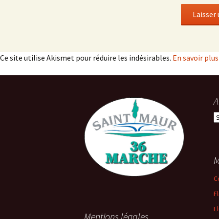
Ce site utilise Akismet pour réduire les indésirables.
En savoir plu
A
A
M
C
F
F
Mentions légales