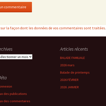
s sur la façon dont les données de vos commentaires sont traitées
.
rchives
Articles récents
rchives
BALADE FAMILIALE
2026 mars
Balade de printemps
éta
2026 FÉVRIER
onnexion
2026 JANVIER
lux des publications
lux des commentaires