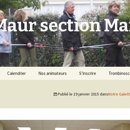
Maur section M
in !
Calendrier
Nos animateurs
S’inscrire
Trombinos
Publié le
19 janvier 2015
dans
Notre Galett
ique
ique