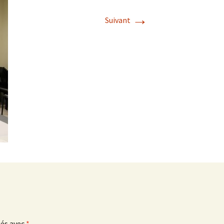
→
Suivant
ués avec
*