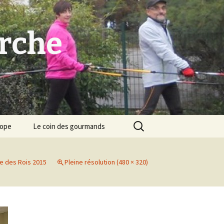
arche
Rechercher :
cope
Le coin des gourmands
e des Rois 2015
Pleine résolution (480 × 320)