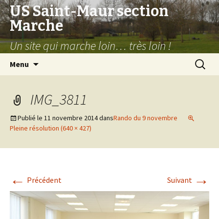
US Saint-Maur section
Marche
Un site qui marche loin… très loin !
Aller
Recherc
Menu
au
contenu
IMG_3811
Publié le
11 novembre 2014
dans
Rando du 9 novembre
Pleine résolution (640 × 427)
←
→
Précédent
Suivant