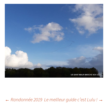
Navigation
←
Randonnée 2019
Le meilleur guide c’est Lulu !
→