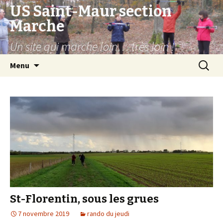
US Saint-Maur section
Marche
Un site qui marche loin… très loin !
Aller
Recherc
Menu
au
contenu
St-Florentin, sous les grues
7 novembre 2019
rando du jeudi