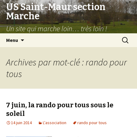
US Saint-Maur section
Marche
Un site qui marche loin… très loin !
Aller
Recherc
Menu
au
contenu
Archives par mot-clé : rando pour
tous
7 juin, la rando pour tous sous le
soleil
14 juin 2014
L'association
rando pour tous