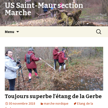
US Saint-Maur section
Marche
Un site qui marche loin… très loin !
Aller
Recherc
Menu
au
contenu
Toujours superbe l’étang de la Gerbe
30 novembre 2018
marche nordique
Etang de la