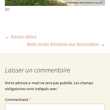
btr
Navigation
←
Rando délice
Belle rando familiale aux Ballastières
→
des
articles
Laisser un commentaire
Votre adresse e-mail ne sera pas publiée.
Les champs
obligatoires sont indiqués avec
*
Commentaire
*