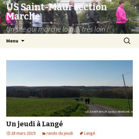
US Saint-Maur section
Marche
Un site qui marche loin… très loin !
Aller
Recherc
Menu
au
contenu
Un jeudi à Langé
28 mars 2019
rando du jeudi
Langé